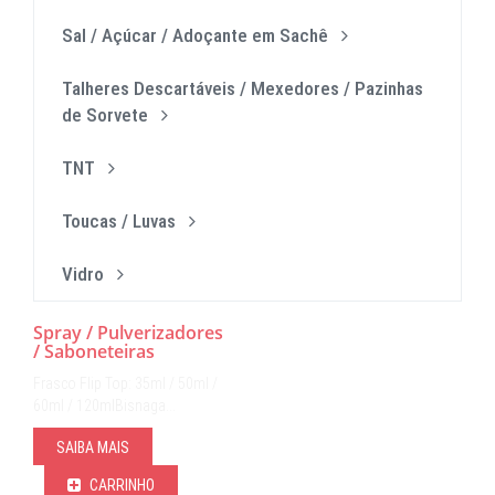
Sal / Açúcar / Adoçante em Sachê
Talheres Descartáveis / Mexedores / Pazinhas
de Sorvete
TNT
Toucas / Luvas
Vidro
Spray / Pulverizadores
/ Saboneteiras
Frasco Flip Top: 35ml / 50ml /
60ml / 120mlBisnaga…
SAIBA MAIS
CARRINHO