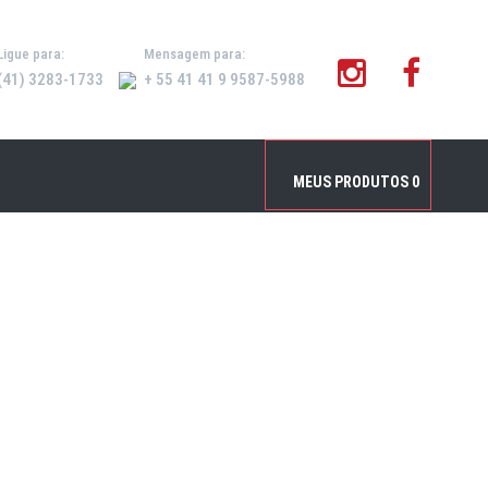
Ligue para:
Mensagem para:
(41) 3283-1733
+ 55 41 41 9 9587-5988
Inicial
/
Produtos
/
Caixas Kraft com Visor
MEUS PRODUTOS
0