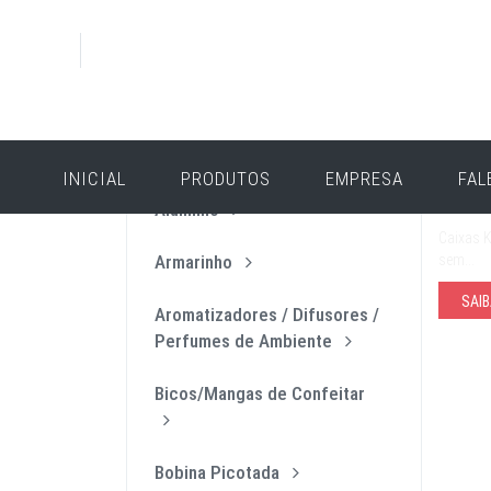
PRODUTOS
CAT
INICIAL
PRODUTOS
EMPRESA
FAL
Caixas
Alumínio
Caixas K
Armarinho
sem…
SAIB
Aromatizadores / Difusores /
Perfumes de Ambiente
Bicos/Mangas de Confeitar
Bobina Picotada