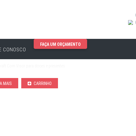
FAÇA UM ORÇAMENTO
EGORIAS
E CONOSCO
 Kraft Com Visor
raft Com Visor para doces e presentes
A MAIS
CARRINHO