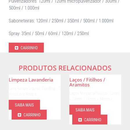
Pulverizadores: 120ml / 120ml micropulverizador / 300ml /
500ml / 1.000ml
Saboneteiras: 120ml / 250ml / 350ml / 500ml / 1.000ml
Spray: 35ml / 50ml / 60ml / 120ml / 250ml
CARRINHO
PRODUTOS RELACIONADOS
Limpeza Lavanderia
Laços / Fitilhos /
Aramitos
Lava Roupa Líquido Clarilimp - 5
Laços MágicosPlástico: 12mm
litrosLava Roupa…
x 22mm / 18mm x 34mm /…
SAIBA MAIS
SAIBA MAIS
CARRINHO
CARRINHO