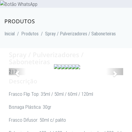
PRODUTOS
Inicial
/
Produtos
/
Spray / Pulverizadores / Saboneteiras
Spray / Pulverizadores /
Saboneteiras
Anterior
Proxim
2
|
7
Descrição
Frasco Flip Top: 35ml / 50ml / 60ml / 120ml
Bisnaga Plástica: 30gr
Frasco Difusor: 50ml c/ palito