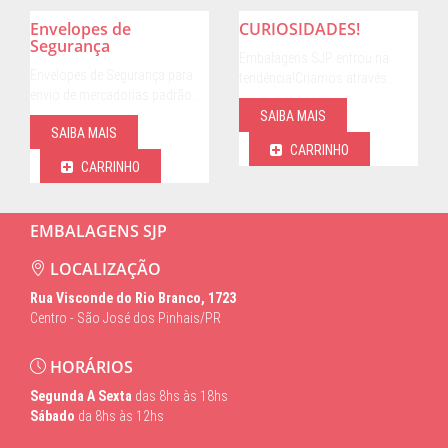
Envelopes de
CURIOSIDADES!
Segurança
Embalagens SJP entrou na
Envelopes de Segurança para
tendência!Criamos através…
envio de mercadorias padrão…
SAIBA MAIS
SAIBA MAIS
CARRINHO
CARRINHO
EMBALAGENS SJP
LOCALIZAÇÃO
Rua Visconde do Rio Branco, 1723
Centro - São José dos Pinhais/PR
HORÁRIOS
Segunda A Sexta
das 8hs às 18hs
Sábado
da 8hs às 12hs