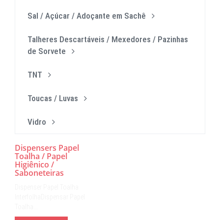
Sal / Açúcar / Adoçante em Sachê
Talheres Descartáveis / Mexedores / Pazinhas
de Sorvete
TNT
Toucas / Luvas
Vidro
Dispensers Papel
Toalha / Papel
Higiênico /
Saboneteiras
Dispenser Papel Toalha
InterfolhaDispensar Papel
Toalha…