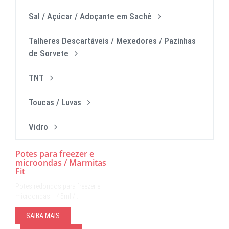
Sal / Açúcar / Adoçante em Sachê
Talheres Descartáveis / Mexedores / Pazinhas
de Sorvete
TNT
Toucas / Luvas
Vidro
Potes para freezer e
microondas / Marmitas
Fit
Potes redondos para freezer e
microondas. 145ml /…
SAIBA MAIS