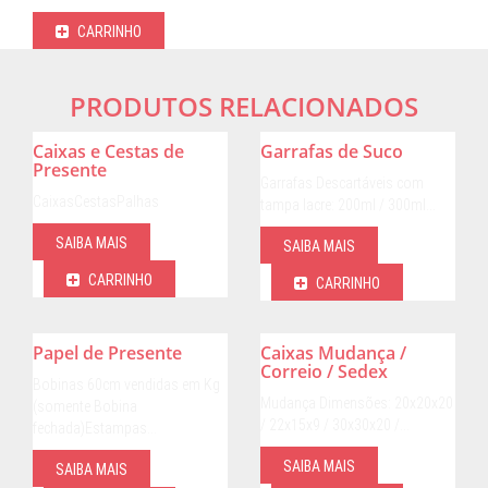
CARRINHO
PRODUTOS RELACIONADOS
Caixas e Cestas de
Garrafas de Suco
Presente
Garrafas Descartáveis com
CaixasCestasPalhas
tampa lacre: 200ml / 300ml…
SAIBA MAIS
SAIBA MAIS
CARRINHO
CARRINHO
Papel de Presente
Caixas Mudança /
Correio / Sedex
Bobinas 60cm vendidas em Kg
Mudança Dimensões: 20x20x20
(somente Bobina
/ 22x15x9 / 30x30x20 /…
fechada)Estampas…
SAIBA MAIS
SAIBA MAIS